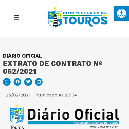
Ba
DIÁRIO OFICIAL
MAPA DO SITE
EXTRATO DE CONTRATO Nº
052/2021
PORTAL DA TRANSPARÊNCIA
E-SIC
25/02/2021
Publicado às
23:04
PERGUNTAS FREQUENTES