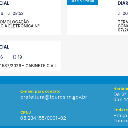
Diário Oficial
CIAL
DIÁR
26
08:52
06
HOMOLOGAÇÃO –
TERM
IA ELETRÔNICA Nº
CONC
07/2
CIAL
26
13:19
 587/2026 – GABINETE CIVIL
Horári
E-mail para contato
De 2ª 
prefeitura@touros.rn.gov.br
das 1
Endere
CPNJ
Praça
08.234.155/0001-02
Touro