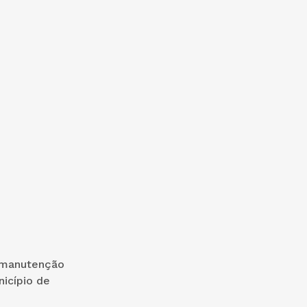
a manutenção
nicípio de