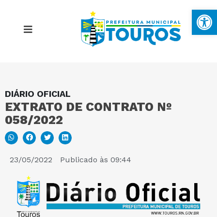
Ba
DIÁRIO OFICIAL
MAPA DO SITE
EXTRATO DE CONTRATO Nº
058/2022
PORTAL DA TRANSPARÊNCIA
E-SIC
23/05/2022
Publicado às
09:44
PERGUNTAS FREQUENTES