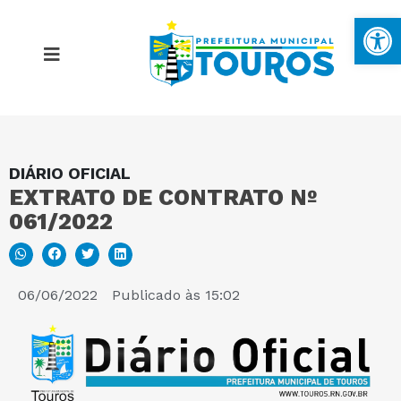
Ba
DIÁRIO OFICIAL
MAPA DO SITE
EXTRATO DE CONTRATO Nº
061/2022
PORTAL DA TRANSPARÊNCIA
E-SIC
06/06/2022
Publicado às
15:02
PERGUNTAS FREQUENTES