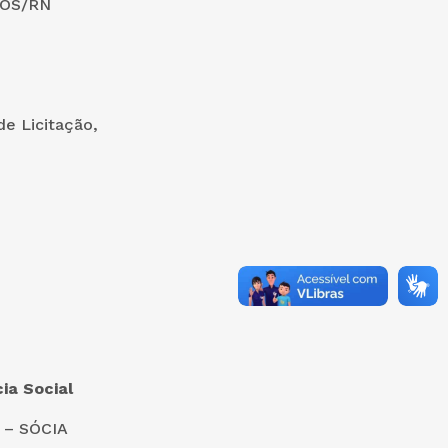
ROS/RN
de Licitação,
ia Social
9 – SÓCIA