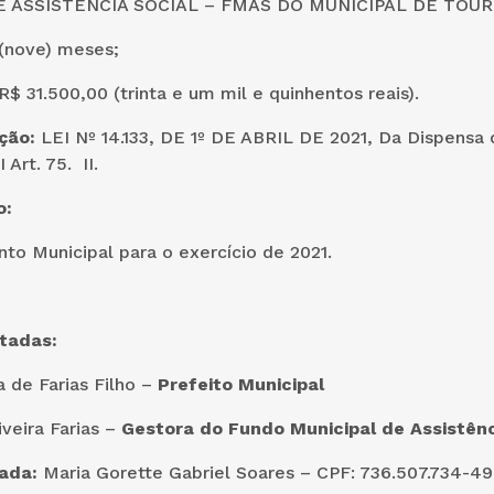
 ASSISTENCIA SOCIAL – FMAS DO MUNICIPAL DE TOU
(nove) meses;
R$ 31.500,00 (trinta e um mil e quinhentos reais).
ção:
LEI Nº 14.133, DE 1º DE ABRIL DE 2021, Da Dispensa 
Art. 75. II.
o:
o Municipal para o exercício de 2021.
tadas:
a de Farias Filho –
Prefeito Municipal
iveira Farias –
Gestora do Fundo Municipal de Assistênc
tada:
Maria Gorette Gabriel Soares – CPF: 736.507.734-4