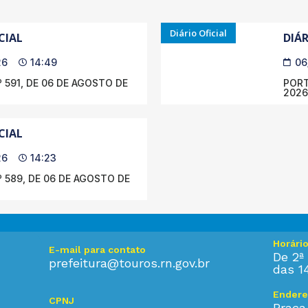
Diário Oficial
CIAL
DIÁR
26
14:49
06
 591, DE 06 DE AGOSTO DE
PORT
2026
CIAL
26
14:23
 589, DE 06 DE AGOSTO DE
Horári
E-mail para contato
De 2ª 
prefeitura@touros.rn.gov.br
das 1
Endere
CPNJ
Praça