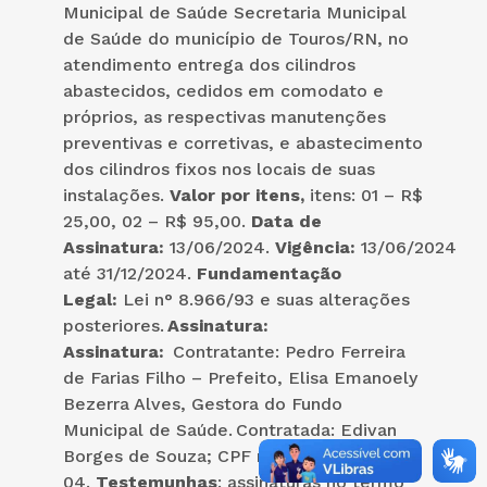
Municipal de Saúde Secretaria Municipal
de Saúde do município de Touros/RN, no
atendimento entrega dos cilindros
abastecidos, cedidos em comodato e
próprios, as respectivas manutenções
preventivas e corretivas, e abastecimento
dos cilindros fixos nos locais de suas
instalações.
Valor por itens,
itens: 01 – R$
25,00, 02 – R$ 95,00.
Data de
Assinatura:
13/06/2024.
Vigência:
13/06/2024
até 31/12/2024.
Fundamentação
Legal:
Lei n° 8.966/93 e suas alterações
posteriores.
Assinatura:
Assinatura:
Contratante:
Pedro Ferreira
de Farias Filho – Prefeito, Elisa Emanoely
Bezerra Alves, Gestora do Fundo
Municipal de Saúde. Contratada: Edivan
Borges de Souza; CPF n° 785.xxx.264-
04.
Testemunhas
: assinaturas no termo