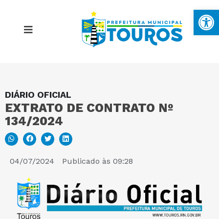
Ba
DIÁRIO OFICIAL
MAPA DO SITE
EXTRATO DE CONTRATO Nº
134/2024
PORTAL DA TRANSPARÊNCIA
E-SIC
04/07/2024
Publicado às
09:28
PERGUNTAS FREQUENTES