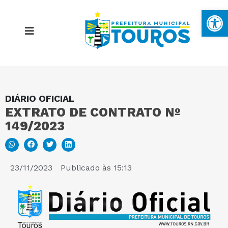
Ba
DIÁRIO OFICIAL
MAPA DO SITE
EXTRATO DE CONTRATO Nº
149/2023
PORTAL DA TRANSPARÊNCIA
E-SIC
23/11/2023
Publicado às
15:13
PERGUNTAS FREQUENTES