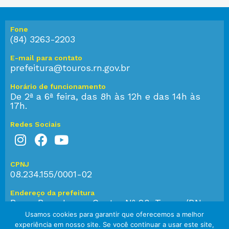
Fone
(84) 3263-2203
E-mail para contato
prefeitura@touros.rn.gov.br
Horário de funcionamento
De 2ª a 6ª feira, das 8h às 12h e das 14h às
17h.
Redes Sociais
CPNJ
08.234.155/0001-02
Endereço da prefeitura
Praça Bom Jesus, Centro Nº 28, Touros/RN,
CEP: 59.584-000
Usamos cookies para garantir que oferecemos a melhor
experiência em nosso site. Se você continuar a usar este site,