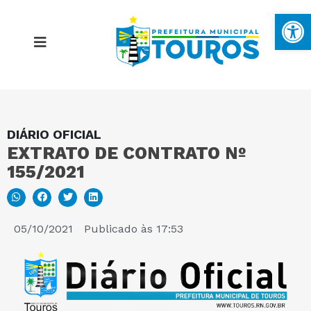
Ba
DIÁRIO OFICIAL
MAPA DO SITE
EXTRATO DE CONTRATO Nº
155/2021
PORTAL DA TRANSPARÊNCIA
E-SIC
05/10/2021
Publicado às
17:53
PERGUNTAS FREQUENTES