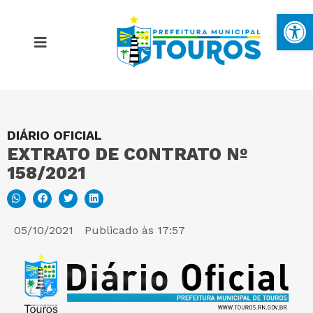
Ba
DIÁRIO OFICIAL
MAPA DO SITE
EXTRATO DE CONTRATO Nº
158/2021
PORTAL DA TRANSPARÊNCIA
E-SIC
05/10/2021
Publicado às
17:57
PERGUNTAS FREQUENTES