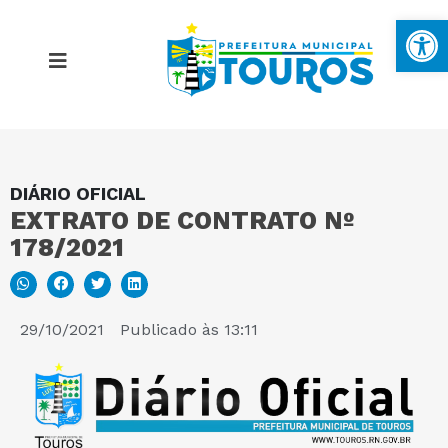
Ba
DIÁRIO OFICIAL
MAPA DO SITE
EXTRATO DE CONTRATO Nº
178/2021
PORTAL DA TRANSPARÊNCIA
E-SIC
29/10/2021
Publicado às
13:11
PERGUNTAS FREQUENTES