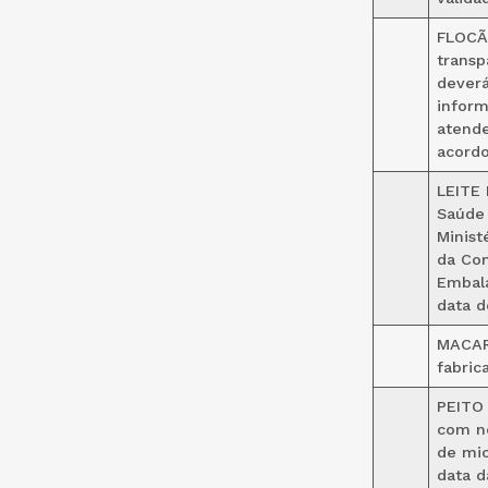
FLOCÃ
transp
deverá
inform
atende
acordo
LEITE 
Saúde 
Minist
da Com
Embala
data d
MACAR
fabric
PEITO 
com no
de mic
data d