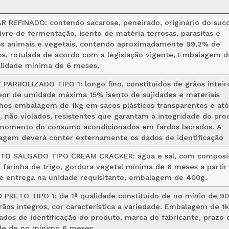
 REFINADO: contendo sacarose, peneirado, originário do suc
livre de fermentação, isento de matéria terrosas, parasitas e
os animais e vegetais, contendo aproximadamente 99,2% de
ios, rotulada de acordo com a legislação vigente, Embalagem d
alidade mínima de 6 meses.
PARBOLIZADO TIPO 1: longo fino, constituídos de grãos inteir
or de umidade máxima 15% isento de sujidades e materiais
hos embalagem de 1kg em sacos plásticos transparentes e ató
, não violados, resistentes que garantam a integridade do pro
momento do consumo acondicionados em fardos lacrados. A
gem deverá conter externamente os dados de identificação
ITO SALGADO TIPO CREAM CRACKER: água e sal, com composi
: farinha de trigo, gordura vegetal mínima de 6 meses a partir
e entrega na unidade requisitante, embalagem de 400g.
 PRETO TIPO 1: de 1ª qualidade constituído de no mínio de 90
ãos íntegros, cor característica a variedade. Embalagem de 1
dos de identificação do produto, marca do fabricante, prazo 
de de no mínimo 6 meses.