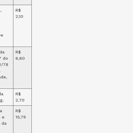
,
R$
2,10
,
De
da
R$
7 do
6,60
2/78
.
ade,
da
R$
g.
2,70
a
R$
 e
15,79
 da