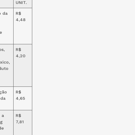
UNIT.
o da
R$
4,48
e
os,
R$
4,20
xico,
duto
ção
R$
 da
4,65
 a
R$
kg
7,81
de