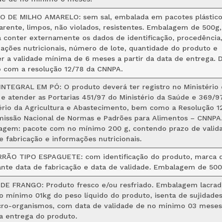
O DE MILHO AMARELO: sem sal, embalada em pacotes plástico
arente, limpos, não violados, resistentes. Embalagem de 500g,
 conter externamente os dados de identificação, procedência
ações nutricionais, número de lote, quantidade do produto e
r a validade mínima de 6 meses a partir da data de entrega. 
 com a resolução 12/78 da CNNPA.
INTEGRAL EM PÓ: O produto deverá ter registro no Ministério 
e atender as Portarias 451/97 do Ministério da Saúde e 369/9
ério da Agricultura e Abastecimento, bem como a Resolução 1
issão Nacional de Normas e Padrões para Alimentos – CNNPA
gem: pacote com no mínimo 200 g, contendo prazo de valid
e fabricação e informações nutricionais.
RÃO TIPO ESPAGUETE: com identificação do produto, marca 
ante data de fabricação e data de validade. Embalagem de 500
DE FRANGO: Produto fresco e/ou resfriado. Embalagem lacrad
 mínimo 01kg do peso líquido do produto, isenta de sujidades
ro-organismos, com data de validade de no mínimo 03 meses
a entrega do produto.