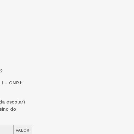
2
 – CNPJ:
da escolar)
sino do
VALOR