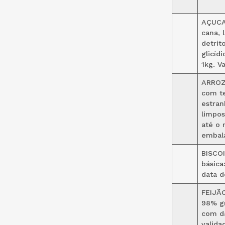
AÇUCAR
cana, 
detrit
glicíd
1kg. V
ARROZ 
com te
estran
limpos
até o 
embala
BISCO
básica
data d
FEIJÃO
98% gr
com da
valida