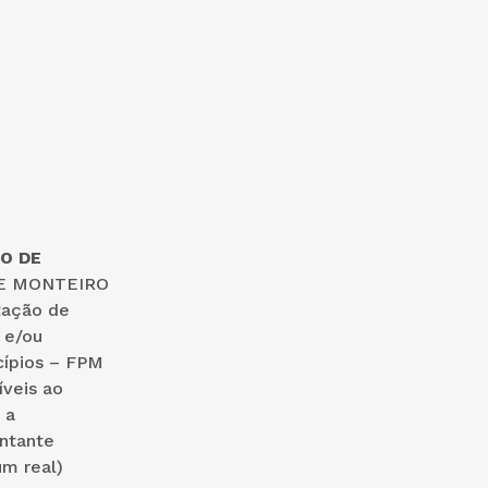
O DE
E MONTEIRO
tação de
 e/ou
cípios – FPM
veis ao
 a
ntante
um real)