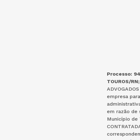
Processo: 9
TOUROS/RN; 
ADVOGADOS A
empresa para 
administrativ
em razão de 
Município de
CONTRATADA f
correspondent