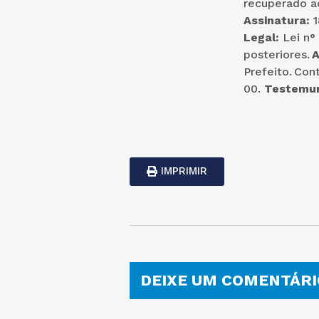
recuperado ao
Assinatura:
Legal:
Lei n°
posteriores.
A
Prefeito. Con
00.
Testemu
IMPRIMIR
DEIXE UM COMENTÁRI