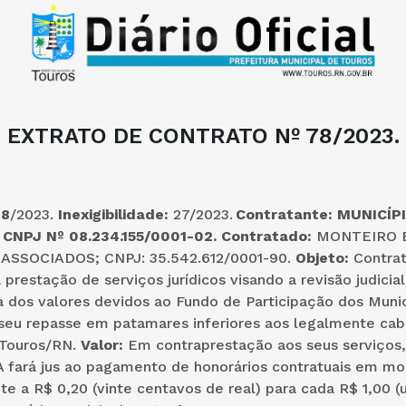
EXTRATO DE CONTRATO Nº 78/2023.
48
/2023.
Inexigibilidade:
27/2023.
Contratante:
MUNICÍPI
CNPJ Nº 08.234.155/0001-02.
Contratado:
MONTEIRO 
SSOCIADOS; CNPJ: 35.542.612/0001-90.
Objeto:
Contra
prestação de serviços jurídicos visando a revisão judicial
a dos valores devidos ao Fundo de Participação dos Muni
seu repasse em patamares inferiores aos legalmente cabí
 Touros/RN.
Valor:
Em contraprestação aos seus serviços,
ará jus ao pagamento de honorários contratuais em mo
e a R$ 0,20 (vinte centavos de real) para cada R$ 1,00 (