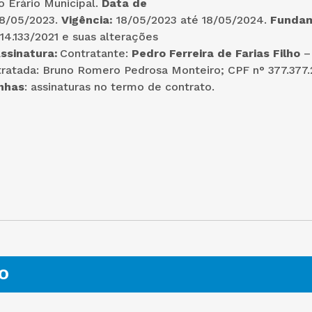
 Erário Municipal.
Data de
18/05/2023.
Vigência:
18/05/2023 até 18/05/2024.
Funda
 14.133/2021 e suas alterações
ssinatura:
Contratante:
Pedro Ferreira de Farias Filho
–
tratada: Bruno Romero Pedrosa Monteiro; CPF n° 377.377
nhas
: assinaturas no termo de contrato.
O