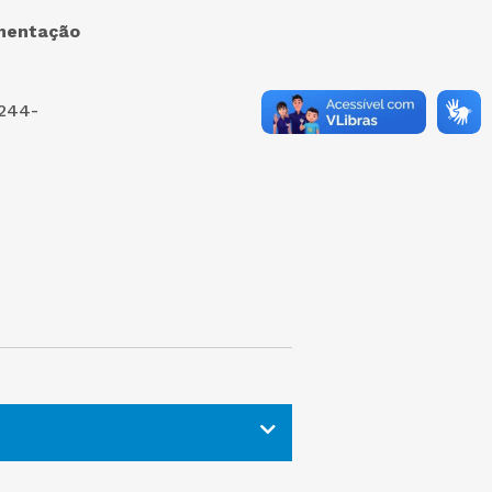
mentação
.244-