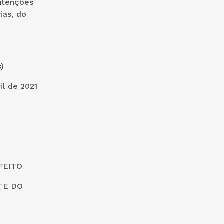
utenções
ias, do
)
ril de 2021
FEITO
TE DO