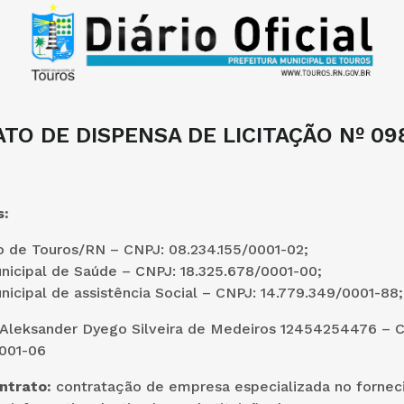
TO DE DISPENSA DE LICITAÇÃO Nº 09
s:
o de Touros/RN – CNPJ: 08.234.155/0001-02;
nicipal de Saúde – CNPJ: 18.325.678/0001-00;
icipal de assistência Social – CNPJ: 14.779.349/0001-88;
Aleksander Dyego Silveira de Medeiros 12454254476 – 
001-06
ntrato:
contratação de empresa especializada no forne