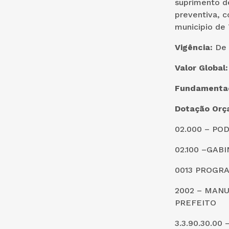
suprimento d
preventiva, c
municipio de
Vigência:
De 
Valor Global
Fundamenta
Dotação Orç
02.000 – PO
02.100 –GAB
0013 PROGR
2002 – MANU
PREFEITO
3.3.90.30.0