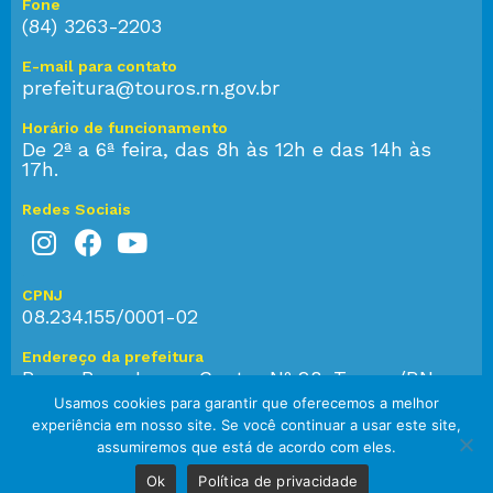
Fone
(84) 3263-2203
E-mail para contato
prefeitura@touros.rn.gov.br
Horário de funcionamento
De 2ª a 6ª feira, das 8h às 12h e das 14h às
17h.
Redes Sociais
CPNJ
08.234.155/0001-02
Endereço da prefeitura
Praça Bom Jesus, Centro Nº 28, Touros/RN,
CEP: 59.584-000
Usamos cookies para garantir que oferecemos a melhor
experiência em nosso site. Se você continuar a usar este site,
assumiremos que está de acordo com eles.
© 2023 Prefeitura de Touros. Todos os direitos reservados.
Ok
Política de privacidade