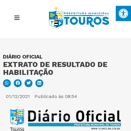
Ba
DIÁRIO OFICIAL
MAPA DO SITE
EXTRATO DE RESULTADO DE
HABILITAÇÃO
PORTAL DA TRANSPARÊNCIA
E-SIC
01/12/2021
Publicado às
08:54
PERGUNTAS FREQUENTES