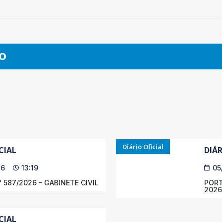
O
Diário Oficial
CIAL
DIÁR
26
13:19
05
 587/2026 – GABINETE CIVIL
PORT
2026
CIAL