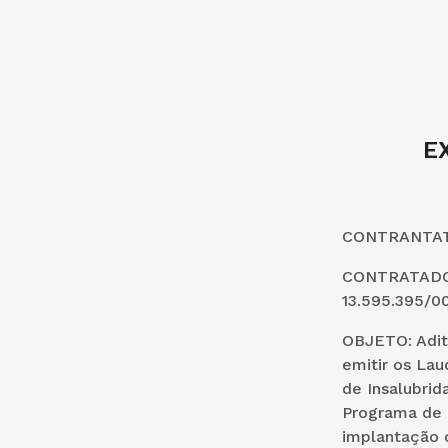
E
CONTRANTATE
CONTRATADO
13.595.395/0
OBJETO: Adit
emitir os La
de Insalubrid
Programa de 
implantação d