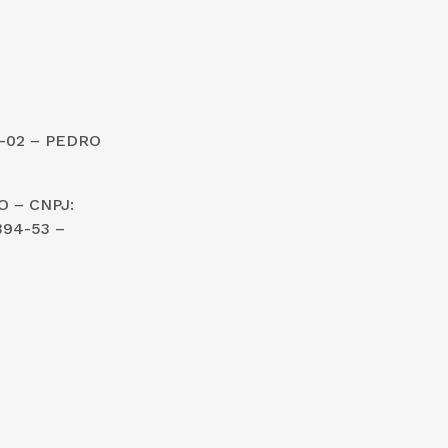
1-02 – PEDRO
 – CNPJ:
394-53 –