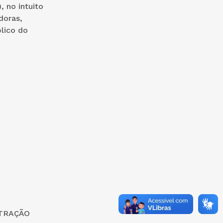
 no intuito
doras,
lico do
STRAÇÃO