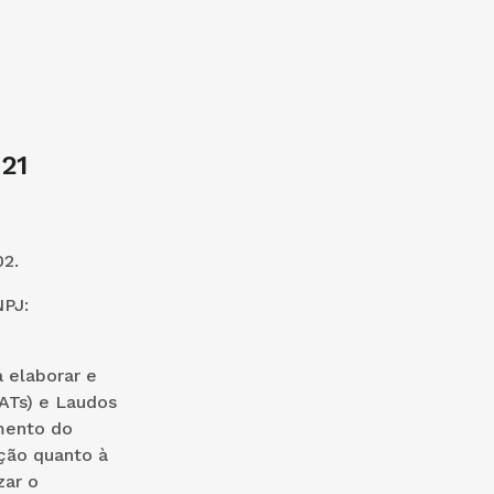
21
2.
PJ:
 elaborar e
ATs) e Laudos
imento do
ção quanto à
zar o