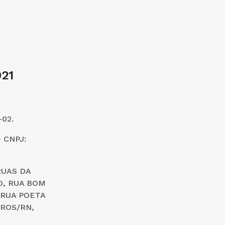
21
02.
 CNPJ:
RUAS DA
O, RUA BOM
 RUA POETA
UROS/RN,