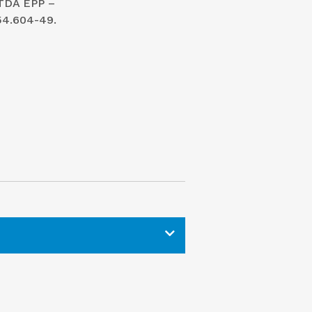
TDA EPP –
54.604-49.