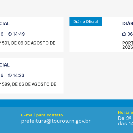
Diário Oficial
CIAL
DIÁR
26
14:49
06
 591, DE 06 DE AGOSTO DE
PORT
2026
CIAL
26
14:23
 589, DE 06 DE AGOSTO DE
Horári
E-mail para contato
De 2ª 
prefeitura@touros.rn.gov.br
das 1