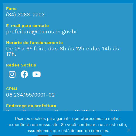
Fone
(84) 3263-2203
E-mail para contato
prefeitura@touros.rn.gov.br
Horário de funcionamento
De 2ª a 6ª feira, das 8h às 12h e das 14h às
17h.
Redes Sociais
CPNJ
08.234.155/0001-02
Endereço da prefeitura
Praça Bom Jesus, Centro Nº 28, Touros/RN,
CEP: 59.584-000
Usamos cookies para garantir que oferecemos a melhor
experiência em nosso site. Se você continuar a usar este site,
assumiremos que está de acordo com eles.