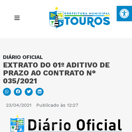
Ba
DIÁRIO OFICIAL
MAPA DO SITE
EXTRATO DO 01º ADITIVO DE
PRAZO AO CONTRATO N°
PORTAL DA TRANSPARÊNCIA
035/2021
E-SIC
23/04/2021
Publicado às
12:27
PERGUNTAS FREQUENTES