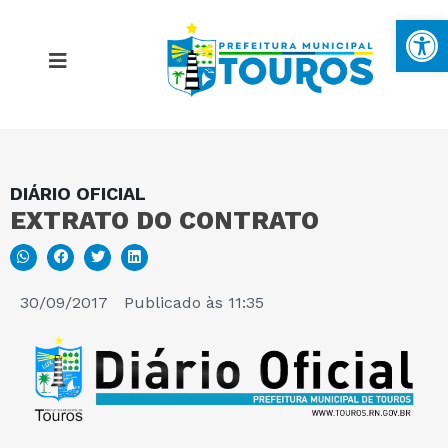
Ba
DIÁRIO OFICIAL
MAPA DO SITE
EXTRATO DO CONTRATO
PORTAL DA TRANSPARÊNCIA
30/09/2017
Publicado às
11:35
E-SIC
PERGUNTAS FREQUENTES