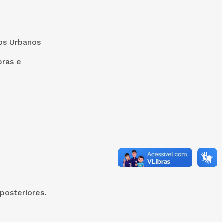
ços Urbanos
bras e
posteriores.