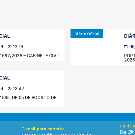
Diário Oficial
CIAL
DIÁR
26
13:19
05
 587/2026 – GABINETE CIVIL
PORT
2026
CIAL
26
12:47
 585, DE 05 DE AGOSTO DE
Horári
E-mail para contato
De 2ª 
prefeitura@touros.rn.gov.br