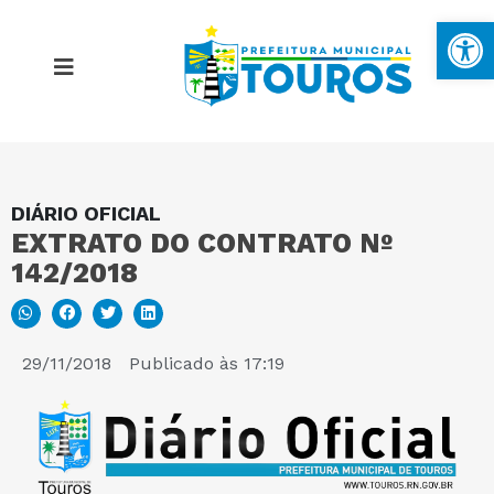
Ba
DIÁRIO OFICIAL
MAPA DO SITE
EXTRATO DO CONTRATO Nº
142/2018
PORTAL DA TRANSPARÊNCIA
E-SIC
29/11/2018
Publicado às
17:19
PERGUNTAS FREQUENTES