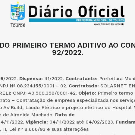
DO PRIMEIRO TERMO ADITIVO AO CO
92/2022.
99
/2022.
Dispensa:
41/2022.
Contratante:
Prefeitura Muni
NPJ Nº 08.234.155/0001 – 02.
Contratado:
SOLARNET EN
ELI; CNPJ: 40.500.359/0001-42.
Objeto:
Primeiro termo 
trato – Contratação de empresa especializada nos serviç
 As Build, Laudo Elétrico e projeto elétrico do Hospital 
lo de Almeida Machado.
Data de
4/11/2022.
Vigência:
04/11/2022 até 04/02/2023.
Fundam
7, II, Lei n° 8.666/93 e suas alterações