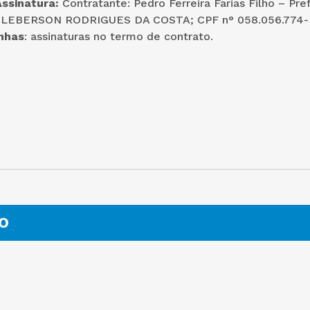
Assinatura:
Contratante: Pedro Ferreira Farias Filho – Pref
 CLEBERSON RODRIGUES DA COSTA; CPF n° 058.056.774-
nhas
: assinaturas no termo de contrato.
O