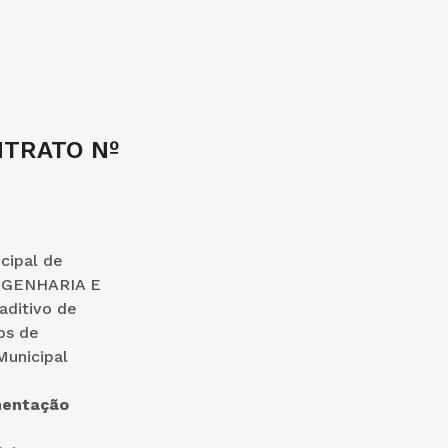
NTRATO Nº
cipal de
GENHARIA E
aditivo de
os de
Municipal
entação