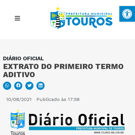
Ba
DIÁRIO OFICIAL
MAPA DO SITE
EXTRATO DO PRIMEIRO TERMO
ADITIVO
PORTAL DA TRANSPARÊNCIA
E-SIC
10/08/2021
Publicado às
17:58
PERGUNTAS FREQUENTES