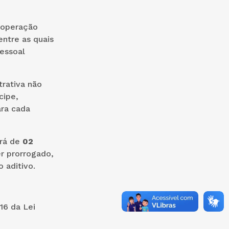
ooperação
entre as quais
pessoal
trativa não
cipe,
ara cada
erá de
02
er prorrogado,
 aditivo.
16 da Lei