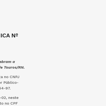
ICA Nº
lebram a
de Touros/RN.
ita no CNPJ
r Público-
54-97.
-02, neste
ito no CPF