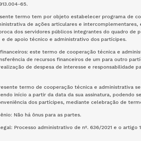
913.004-65.
esente termo tem por objeto estabelecer programa de c
inistrativa de ações articulares e intercomplementares, 
proca dos servidores públicos integrantes do quadro de 
 e de apoio técnico e administrativo dos partícipes.
financeiros: este termo de cooperação técnica e adminis
nsferência de recursos financeiros de um para outro partí
realização de despesa de interesse e responsabilidade p
resente termo de cooperação técnica e administrativa s
tendo início a partir da data da sua assinatura, podendo s
conveniência dos partícipes, mediante celebração de termo
ênio: Não há ônus para as partes.
gal: Processo administrativo de nº. 636/2021 e o artigo 1