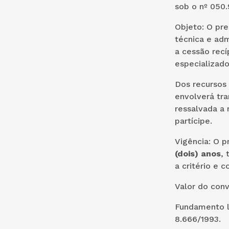
sob o nº 050.
Objeto: O pr
técnica e adm
a cessão recí
especializado
Dos recursos 
envolverá tra
ressalvada a 
partícipe.
Vigência: O p
(dois) anos
, 
a critério e 
Valor do conv
Fundamento le
8.666/1993.