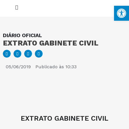
Ba
DIÁRIO OFICIAL
EXTRATO GABINETE CIVIL
MAPA DO SITE
PORTAL DA TRANSPARÊNCIA
05/06/2019
Publicado às
10:33
E-SIC
PERGUNTAS FREQUENTES
EXTRATO GABINETE CIVIL