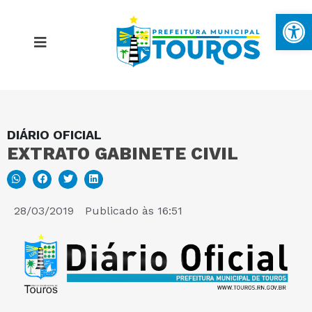
Ba
DIÁRIO OFICIAL
MAPA DO SITE
EXTRATO GABINETE CIVIL
PORTAL DA TRANSPARÊNCIA
28/03/2019
Publicado às
16:51
E-SIC
PERGUNTAS FREQUENTES