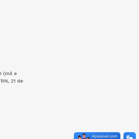
 (mil e
/RN, 21 de