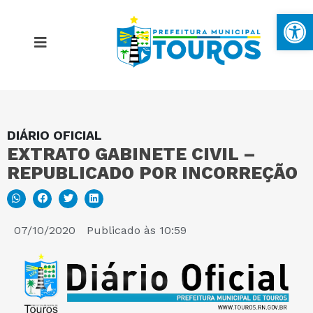
Ba
DIÁRIO OFICIAL
MAPA DO SITE
EXTRATO GABINETE CIVIL –
REPUBLICADO POR INCORREÇÃO
PORTAL DA TRANSPARÊNCIA
E-SIC
07/10/2020
Publicado às
10:59
PERGUNTAS FREQUENTES