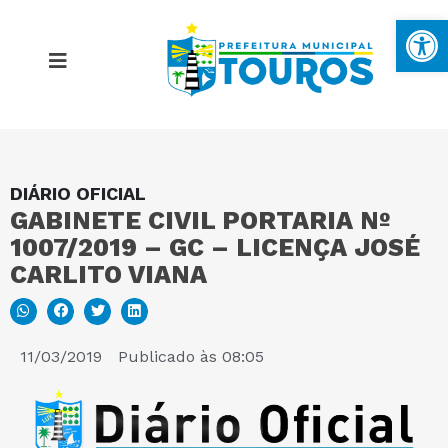
Ba
DIÁRIO OFICIAL
MAPA DO SITE
GABINETE CIVIL PORTARIA Nº
1007/2019 – GC – LICENÇA JOSÉ
PORTAL DA TRANSPARÊNCIA
CARLITO VIANA
E-SIC
11/03/2019
Publicado às
08:05
PERGUNTAS FREQUENTES