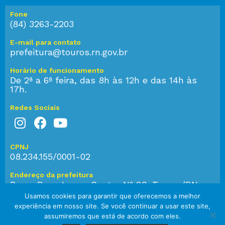
Fone
(84) 3263-2203
E-mail para contato
prefeitura@touros.rn.gov.br
Horário de funcionamento
De 2ª a 6ª feira, das 8h às 12h e das 14h às
17h.
Redes Sociais
CPNJ
08.234.155/0001-02
Endereço da prefeitura
Praça Bom Jesus, Centro Nº 28, Touros/RN,
CEP: 59.584-000
Usamos cookies para garantir que oferecemos a melhor
experiência em nosso site. Se você continuar a usar este site,
assumiremos que está de acordo com eles.