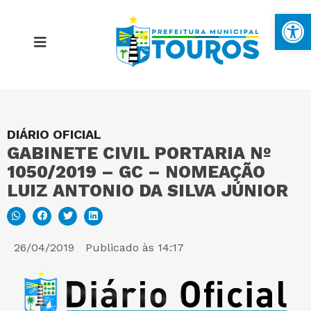
Ba
DIÁRIO OFICIAL
MAPA DO SITE
GABINETE CIVIL PORTARIA Nº
1050/2019 – GC – NOMEAÇÃO
PORTAL DA TRANSPARÊNCIA
LUIZ ANTONIO DA SILVA JÚNIOR
E-SIC
26/04/2019
Publicado às
14:17
PERGUNTAS FREQUENTES