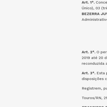
Art. 1°.
Conced
Único), 03 (t
BEZERRA JU
Administ
Art. 2°.
O per
2019 até 20 d
reconduzida a
Art. 3°.
Esta p
disposi
Registrem, p
Touros/RN, 21