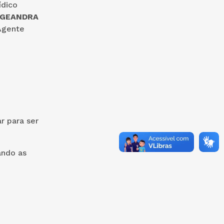
ídico
GEANDRA
Agente
de Saúde.
r para ser
ando as