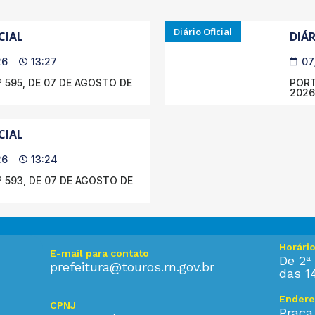
Diário Oficial
CIAL
DIÁR
26
13:27
07
 595, DE 07 DE AGOSTO DE
PORT
2026
CIAL
26
13:24
 593, DE 07 DE AGOSTO DE
Horári
E-mail para contato
De 2ª 
prefeitura@touros.rn.gov.br
das 1
Endere
CPNJ
Praça