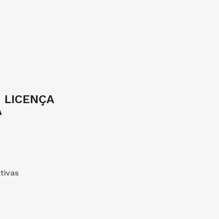
– LICENÇA
A
tivas