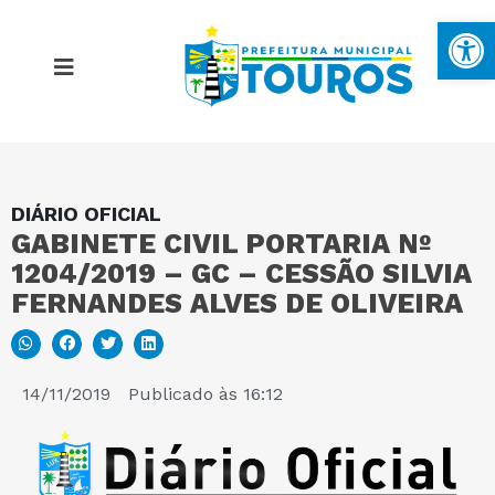
Ba
DIÁRIO OFICIAL
MAPA DO SITE
GABINETE CIVIL PORTARIA Nº
1204/2019 – GC – CESSÃO SILVIA
PORTAL DA TRANSPARÊNCIA
FERNANDES ALVES DE OLIVEIRA
E-SIC
14/11/2019
Publicado às
16:12
PERGUNTAS FREQUENTES