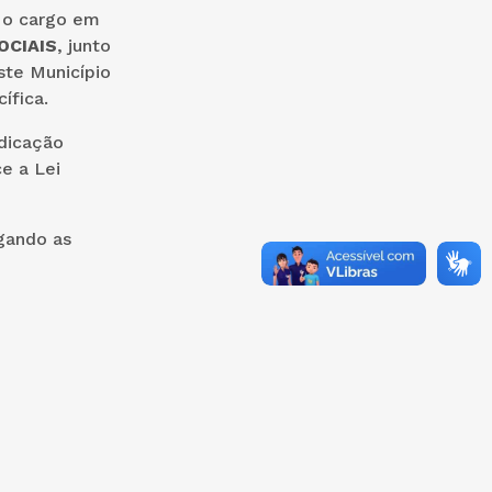
 o cargo em
OCIAIS
, junto
ste Município
ífica.
dicação
e a Lei
ogando as