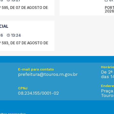
 595, DE 07 DE AGOSTO DE
PORT
2026
CIAL
26
13:24
 593, DE 07 DE AGOSTO DE
Horári
E-mail para contato
De 2ª 
prefeitura@touros.rn.gov.br
das 1
Endere
CPNJ
Praça
08.234.155/0001-02
Touro