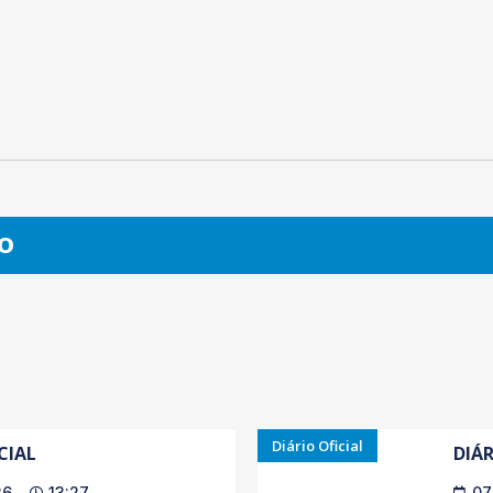
O
Diário Oficial
CIAL
DIÁR
26
13:27
07