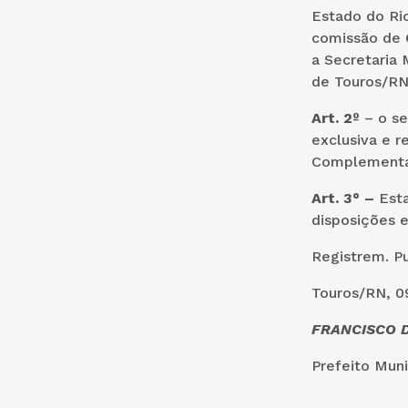
Estado do Ri
comissão de
a Secretaria 
de Touros/RN,
Art. 2º
– o se
exclusiva e 
Complementar
Art. 3° –
Esta
disposições e
Registrem. P
Touros/RN, 09
FRANCISCO D
Prefeito Muni