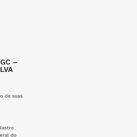
 GC –
ILVA
so de suas
dastro
eral do