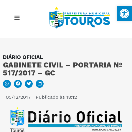
Ba
DIÁRIO OFICIAL
MAPA DO SITE
GABINETE CIVIL – PORTARIA Nº
517/2017 – GC
PORTAL DA TRANSPARÊNCIA
E-SIC
05/12/2017
Publicado às
18:12
PERGUNTAS FREQUENTES