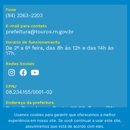
Fone
(84) 3263-2203
E-mail para contato
prefeitura@touros.rn.gov.br
Horário de funcionamento
De 2ª a 6ª feira, das 8h às 12h e das 14h às
17h.
Redes Sociais
CPNJ
08.234.155/0001-02
Endereço da prefeitura
Praça Bom Jesus, Centro Nº 28, Touros/RN,
CEP: 59.584-000
Usamos cookies para garantir que oferecemos a melhor
experiência em nosso site. Se você continuar a usar este site,
assumiremos que está de acordo com eles.