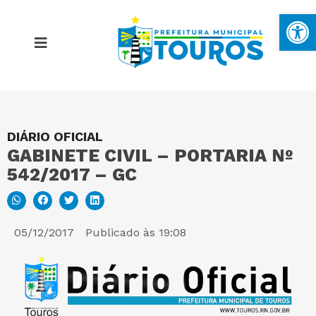
Ba
DIÁRIO OFICIAL
MAPA DO SITE
GABINETE CIVIL – PORTARIA Nº
542/2017 – GC
PORTAL DA TRANSPARÊNCIA
E-SIC
05/12/2017
Publicado às
19:08
PERGUNTAS FREQUENTES