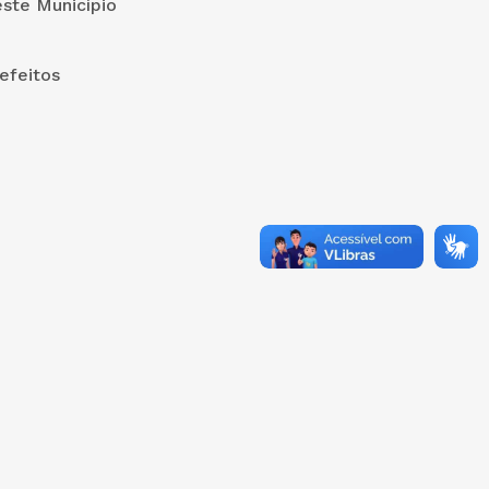
este Município
efeitos