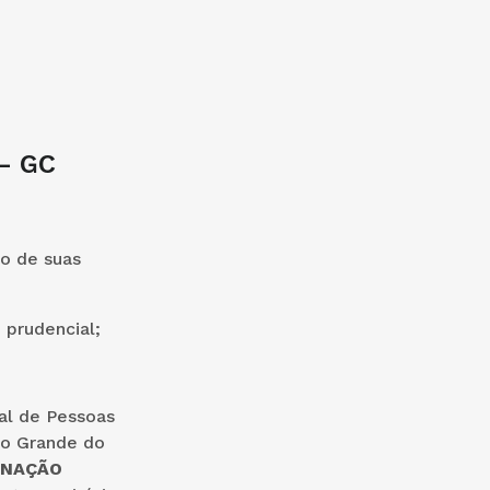
– GC
so de suas
prudencial;
nal de Pessoas
io Grande do
INAÇÃO