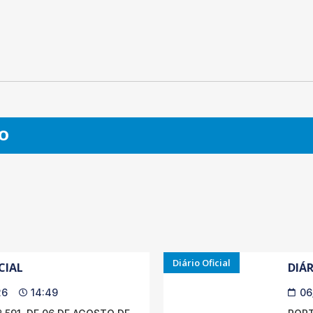
O
Diário Oficial
CIAL
DIÁR
26
14:49
06