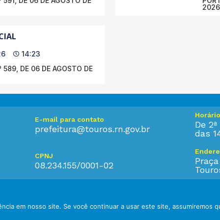
 591, DE 06 DE AGOSTO DE
PORT
2026
CIAL
26
14:23
 589, DE 06 DE AGOSTO DE
Horári
E-mail para contato
De 2ª 
prefeitura@touros.rn.gov.br
das 1
Endere
CPNJ
Praça
08.234.155/0001-02
Touro
ncia em nosso site. Se você continuar a usar este site, assumiremos q
eitos reservados.