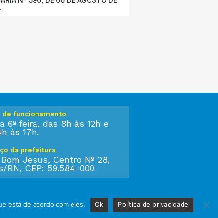
ARIA Nº 590, DE 06 DE AGOSTO DE
.
o de funcionamento
a 6ª feira, das 8h às 12h e
4h às 17h.
ço da prefeitura
 Bom Jesus, Centro Nº 28,
s/RN, CEP: 59.584-000
ue está de acordo com eles.
Ok
Política de privacidade