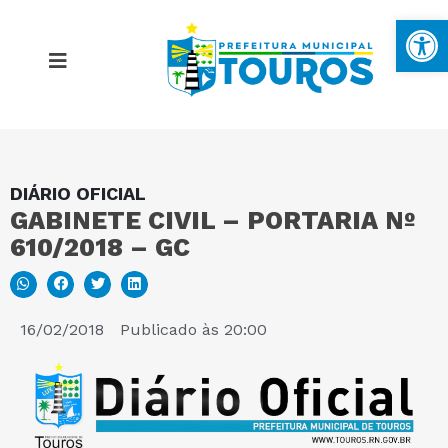
Ba
DIÁRIO OFICIAL
MAPA DO SITE
GABINETE CIVIL – PORTARIA Nº
610/2018 – GC
PORTAL DA TRANSPARÊNCIA
E-SIC
16/02/2018
Publicado às
20:00
PERGUNTAS FREQUENTES