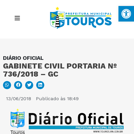
Ba
DIÁRIO OFICIAL
MAPA DO SITE
GABINETE CIVIL PORTARIA Nº
736/2018 – GC
PORTAL DA TRANSPARÊNCIA
E-SIC
13/06/2018
Publicado às
18:49
PERGUNTAS FREQUENTES