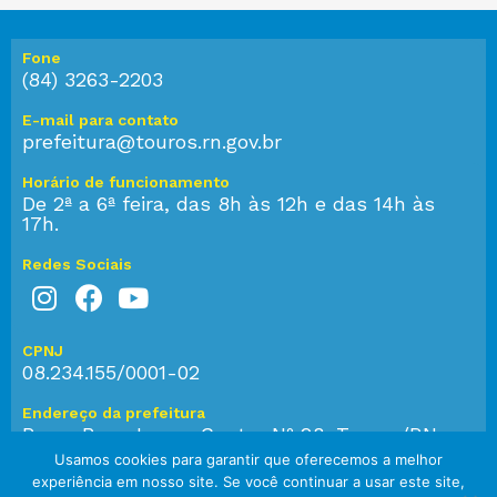
Fone
(84) 3263-2203
E-mail para contato
prefeitura@touros.rn.gov.br
Horário de funcionamento
De 2ª a 6ª feira, das 8h às 12h e das 14h às
17h.
Redes Sociais
CPNJ
08.234.155/0001-02
Endereço da prefeitura
Praça Bom Jesus, Centro Nº 28, Touros/RN,
CEP: 59.584-000
Usamos cookies para garantir que oferecemos a melhor
experiência em nosso site. Se você continuar a usar este site,