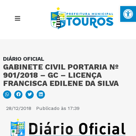
Ba
DIÁRIO OFICIAL
MAPA DO SITE
GABINETE CIVIL PORTARIA Nº
901/2018 – GC – LICENÇA
PORTAL DA TRANSPARÊNCIA
FRANCISCA EDILENE DA SILVA
E-SIC
28/12/2018
Publicado às
17:39
PERGUNTAS FREQUENTES