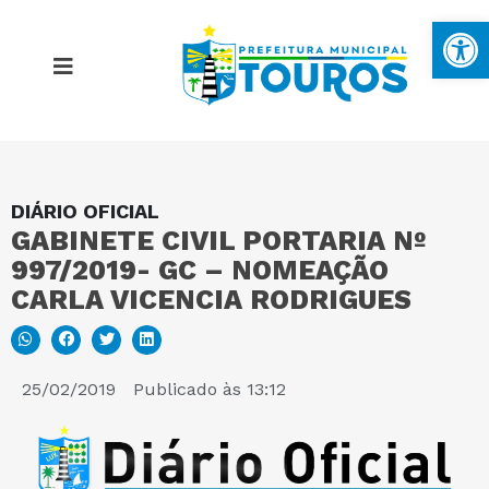
Ba
DIÁRIO OFICIAL
MAPA DO SITE
GABINETE CIVIL PORTARIA Nº
997/2019- GC – NOMEAÇÃO
PORTAL DA TRANSPARÊNCIA
CARLA VICENCIA RODRIGUES
E-SIC
25/02/2019
Publicado às
13:12
PERGUNTAS FREQUENTES