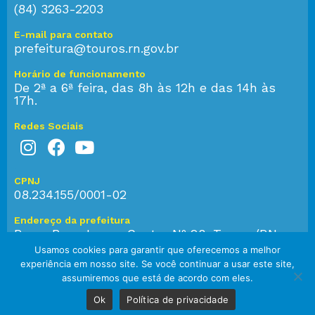
(84) 3263-2203
E-mail para contato
prefeitura@touros.rn.gov.br
Horário de funcionamento
De 2ª a 6ª feira, das 8h às 12h e das 14h às
17h.
Redes Sociais
CPNJ
08.234.155/0001-02
Endereço da prefeitura
Praça Bom Jesus, Centro Nº 28, Touros/RN,
CEP: 59.584-000
Usamos cookies para garantir que oferecemos a melhor
experiência em nosso site. Se você continuar a usar este site,
assumiremos que está de acordo com eles.
© 2023 Prefeitura de Touros. Todos os direitos reservados.
Ok
Política de privacidade