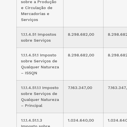
sobre a Produção
e Circulação de
Mercadorias e
Serviços
1.1.1.4.51 Impostos
8.298.682,00
8.298.68
sobre Serviços
1.1.1.4.51.1 Imposto
8.298.682,00
8.298.68
sobre Serviços de
Qualquer Natureza
– ISSQN
1.1.1.4.51.1.1 Imposto
7.163.347,00
7.163.347
sobre Serviços de
Qualquer Natureza
– Principal
1.1.1.4.51.1.3
1.034.640,00
1.034.64
Imposto sobre