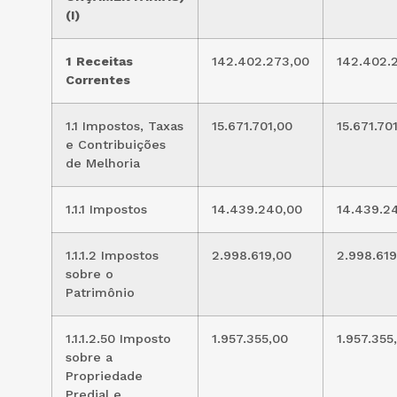
(I)
1
Receitas
142.402.273,00
142.402.
Correntes
1.1 Impostos, Taxas
15.671.701,00
15.671.70
e Contribuições
de Melhoria
1.1.1 Impostos
14.439.240,00
14.439.2
1.1.1.2 Impostos
2.998.619,00
2.998.619
sobre o
Patrimônio
1.1.1.2.50 Imposto
1.957.355,00
1.957.355
sobre a
Propriedade
Predial e