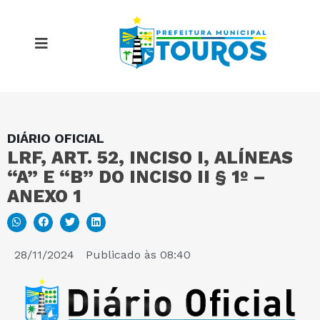
DIÁRIO OFICIAL
M
LRF, ART. 52, INCISO I, ALÍNEAS
“A” E “B” DO INCISO II § 1º –
P
ANEXO 1
E
28/11/2024
Publicado às
08:40
P