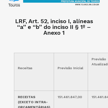
LRF, Art. 52, inciso I, alíneas
“a” e “b” do inciso II § 1º –
Anexo 1
Previsão
Atualizad
Receitas
Previsão Inicial
RECEITAS
151.461.847,00
151.461.8
(EXCETO
INTRA-
ORÇAMENTÁRIAS)