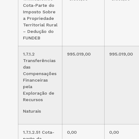
Cota-Parte do
Imposto Sobre
a Propriedade
Territorial Rural
– Dedução do
FUNDEB
1.7.1.2
995.019,00
995.019,00
Transferências
das
Compensações
Financeiras
pela
Exploração de
Recursos
Naturais
1.7.1.2.51 Cota-
0,00
0,00
parte da