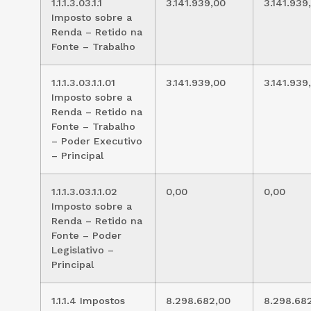
1.1.1.3.03.1.1
3.141.939,00
3.141.939
Imposto sobre a
Renda – Retido na
Fonte – Trabalho
1.1.1.3.03.1.1.01
3.141.939,00
3.141.939
Imposto sobre a
Renda – Retido na
Fonte – Trabalho
– Poder Executivo
– Principal
1.1.1.3.03.1.1.02
0,00
0,00
Imposto sobre a
Renda – Retido na
Fonte – Poder
Legislativo –
Principal
1.1.1.4 Impostos
8.298.682,00
8.298.68