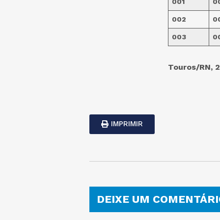
001
0
002
0
003
0
Touros/RN, 
IMPRIMIR
DEIXE UM COMENTÁRI