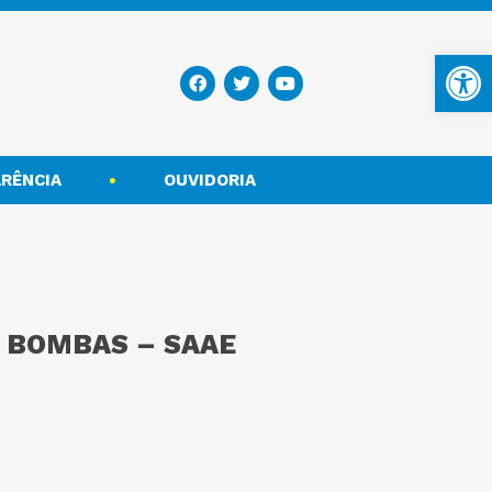
Ba
RÊNCIA
OUVIDORIA
E BOMBAS – SAAE