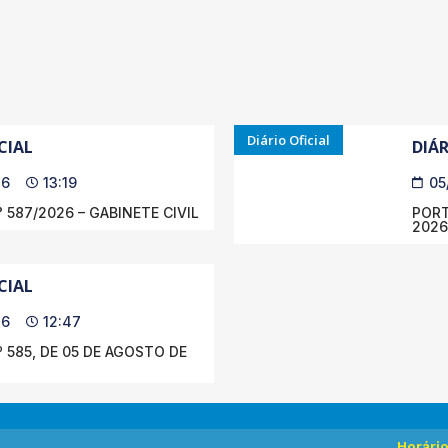
Diário Oficial
CIAL
DIÁR
26
13:19
05
 587/2026 – GABINETE CIVIL
PORT
2026
CIAL
26
12:47
 585, DE 05 DE AGOSTO DE
Horári