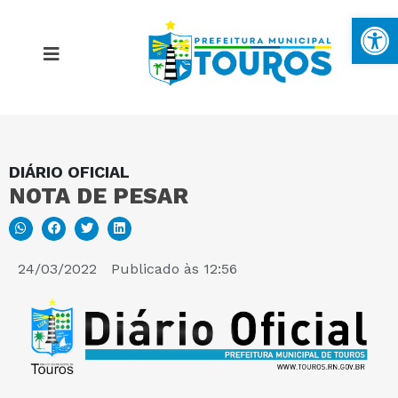
Ba
DIÁRIO OFICIAL
MAPA DO SITE
NOTA DE PESAR
PORTAL DA TRANSPARÊNCIA
24/03/2022
Publicado às
12:56
E-SIC
PERGUNTAS FREQUENTES