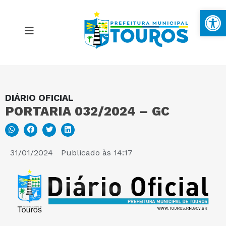
Ba
DIÁRIO OFICIAL
MAPA DO SITE
PORTARIA 032/2024 – GC
PORTAL DA TRANSPARÊNCIA
31/01/2024
Publicado às
14:17
E-SIC
PERGUNTAS FREQUENTES