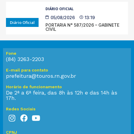
DIÁRIO OFICIAL
05/08/2026
13:19
Diário Oficial
PORTARIA N° 587/2026 – GABINETE
CIVIL
Fone
(84) 3263-2203
E-mail para contato
prefeitura@touros.rn.gov.br
Horário de funcionamento
De 2ª a 6ª feira, das 8h às 12h e das 14h às
17h.
Redes Sociais
CPNJ