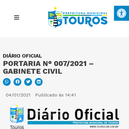
Ba
DIÁRIO OFICIAL
MAPA DO SITE
PORTARIA N° 007/2021 –
GABINETE CIVIL
PORTAL DA TRANSPARÊNCIA
E-SIC
04/01/2021
Publicado às
14:41
PERGUNTAS FREQUENTES