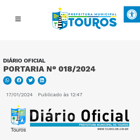
Ba
DIÁRIO OFICIAL
MAPA DO SITE
PORTARIA N° 018/2024
PORTAL DA TRANSPARÊNCIA
17/01/2024
Publicado às
12:47
E-SIC
PERGUNTAS FREQUENTES