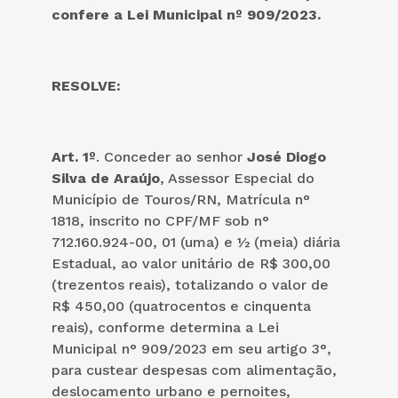
confere a Lei Municipal nº 909/2023
.
RESOLVE:
Art. 1º
. Conceder ao senhor
José Diogo
Silva de Araújo
, Assessor Especial do
Município de Touros/RN, Matrícula n°
1818, inscrito no CPF/MF sob n°
712.160.924-00, 01 (uma) e ½ (meia) diária
Estadual, ao valor unitário de R$ 300,00
(trezentos reais), totalizando o valor de
R$ 450,00 (quatrocentos e cinquenta
reais), conforme determina a Lei
Municipal n° 909/2023 em seu artigo 3°,
para custear despesas com alimentação,
deslocamento urbano e pernoites,