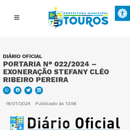
Ba
DIÁRIO OFICIAL
MAPA DO SITE
PORTARIA N° 022/2024 –
EXONERAÇÃO STEFANY CLÉO
PORTAL DA TRANSPARÊNCIA
RIBEIRO PEREIRA
E-SIC
18/01/2024
Publicado às
13:56
PERGUNTAS FREQUENTES