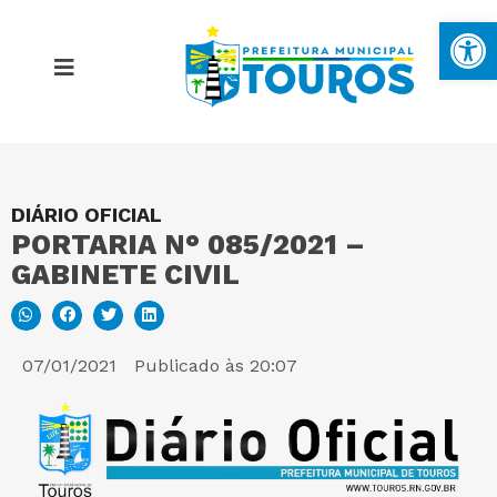
Ba
DIÁRIO OFICIAL
MAPA DO SITE
PORTARIA N° 085/2021 –
GABINETE CIVIL
PORTAL DA TRANSPARÊNCIA
E-SIC
07/01/2021
Publicado às
20:07
PERGUNTAS FREQUENTES